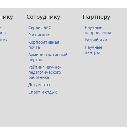
нику
Сотруднику
Партнеру
ия
Сервис БРС
Научные
ков
направления
Расписание
ятия
Разработки
Корпоративная
почта
Научные
центры
Административный
портал
Рейтинг научно-
педагогического
работника
Документы
Спорт и отдых