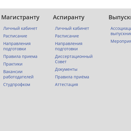
Магистранту
Аспиранту
Выпуск
Личный кабинет
Личный кабинет
Ассоциац
выпускни
Расписание
Расписание
Меропри
Направления
Направления
подготовки
подготовки
Правила приема
Диссертационный
Совет
Практики
Документы
Вакансии
работодателей
Правила приёма
Студпрофком
Аттестация