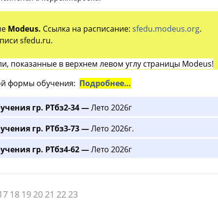
ме
Modeus.
Ссылка на расписание:
sfedu.modeus.org
.
иси sfedu.ru.
и, показанные в верхнем левом углу страницы Modeus!
й формы обучения:
Подробнее…
учения гр. РТбз2-34 —
Лето 2026г
учения гр. РТбз3-73 —
Лето 2026г.
учения гр. РТбз4-62 —
Лето 2026г
17
18
19
20
21
22
23