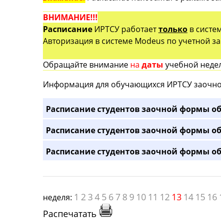
ВНИМАНИЕ!!!
Расписание
ИРТСУ работает
только
в систе
Авторизация в системе Modeus по учетной зап
Обращайте внимание
на
даты
учебной недел
Информация для обучающихся ИРТСУ заочно
Расписание студентов заочной формы об
Расписание студентов заочной формы об
Расписание студентов заочной формы об
1
2
3
4
5
6
7
8
9
10
11
12
13
14
15
16
неделя:
Распечатать