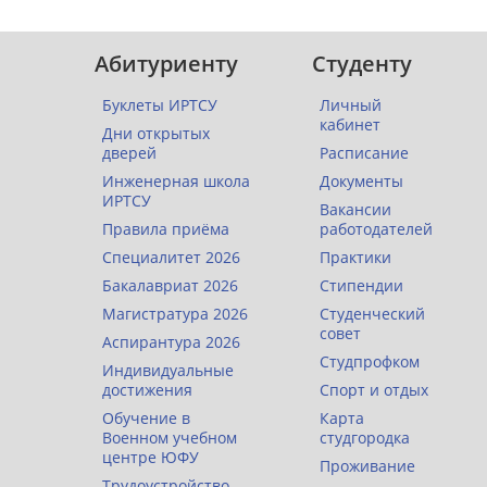
Абитуриенту
Студенту
Буклеты ИРТСУ
Личный
кабинет
Дни открытых
дверей
Расписание
Инженерная школа
Документы
ИРТСУ
Вакансии
Правила приёма
работодателей
Специалитет 2026
Практики
Бакалавриат 2026
Стипендии
Магистратура 2026
Студенческий
совет
Аспирантура 2026
Студпрофком
Индивидуальные
достижения
Спорт и отдых
Обучение в
Карта
Военном учебном
студгородка
центре ЮФУ
Проживание
Трудоустройство