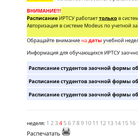
ВНИМАНИЕ!!!
Расписание
ИРТСУ работает
только
в систе
Авторизация в системе Modeus по учетной зап
Обращайте внимание
на
даты
учебной недел
Информация для обучающихся ИРТСУ заочно
Расписание студентов заочной формы об
Расписание студентов заочной формы об
Расписание студентов заочной формы об
1
2
3
4
5
6
7
8
9
10
11
12
13
14
15
16
неделя:
Распечатать