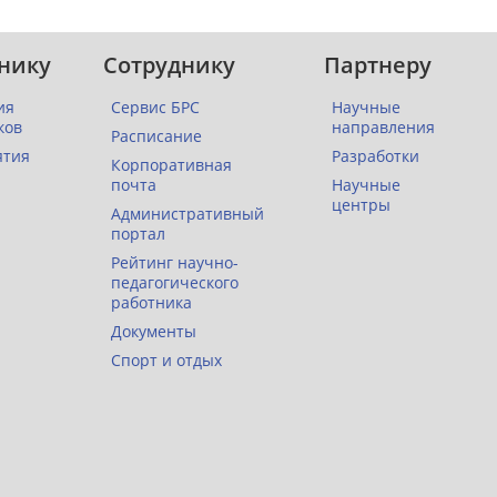
нику
Сотруднику
Партнеру
ия
Сервис БРС
Научные
ков
направления
Расписание
ятия
Разработки
Корпоративная
почта
Научные
центры
Административный
портал
Рейтинг научно-
педагогического
работника
Документы
Спорт и отдых