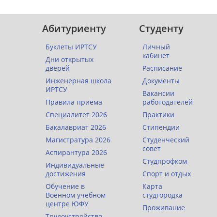
Абитуриенту
Студенту
Буклеты ИРТСУ
Личный
кабинет
Дни открытых
дверей
Расписание
Инженерная школа
Документы
ИРТСУ
Вакансии
Правила приёма
работодателей
Специалитет 2026
Практики
Бакалавриат 2026
Стипендии
Магистратура 2026
Студенческий
совет
Аспирантура 2026
Студпрофком
Индивидуальные
достижения
Спорт и отдых
Обучение в
Карта
Военном учебном
студгородка
центре ЮФУ
Проживание
Трудоустройство