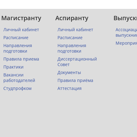
Магистранту
Аспиранту
Выпуск
Личный кабинет
Личный кабинет
Ассоциац
выпускни
Расписание
Расписание
Меропри
Направления
Направления
подготовки
подготовки
Правила приема
Диссертационный
Совет
Практики
Документы
Вакансии
работодателей
Правила приёма
Студпрофком
Аттестация