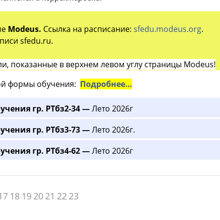
ме
Modeus.
Ссылка на расписание:
sfedu.modeus.org
.
иси sfedu.ru.
и, показанные в верхнем левом углу страницы Modeus!
й формы обучения:
Подробнее…
учения гр. РТбз2-34 —
Лето 2026г
учения гр. РТбз3-73 —
Лето 2026г.
учения гр. РТбз4-62 —
Лето 2026г
17
18
19
20
21
22
23