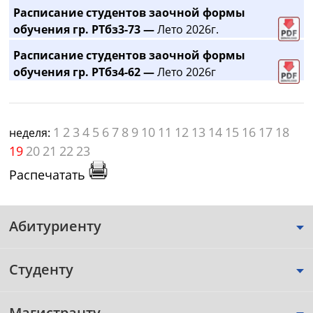
Расписание студентов заочной формы
обучения гр. РТбз3-73 —
Лето 2026г.
Расписание студентов заочной формы
обучения гр. РТбз4-62 —
Лето 2026г
1
2
3
4
5
6
7
8
9
10
11
12
13
14
15
16
17
18
неделя:
19
20
21
22
23
Распечатать
Абитуриенту
Студенту
Магистранту