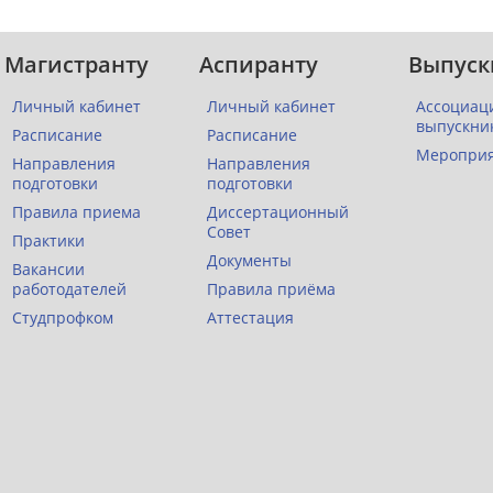
Магистранту
Аспиранту
Выпуск
Личный кабинет
Личный кабинет
Ассоциац
выпускни
Расписание
Расписание
Меропри
Направления
Направления
подготовки
подготовки
Правила приема
Диссертационный
Совет
Практики
Документы
Вакансии
работодателей
Правила приёма
Студпрофком
Аттестация