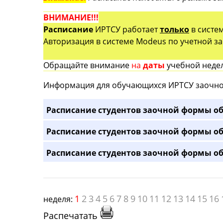
ВНИМАНИЕ!!!
Расписание
ИРТСУ работает
только
в систе
Авторизация в системе Modeus по учетной зап
Обращайте внимание
на
даты
учебной недел
Информация для обучающихся ИРТСУ заочно
Расписание студентов заочной формы об
Расписание студентов заочной формы об
Расписание студентов заочной формы об
1
2
3
4
5
6
7
8
9
10
11
12
13
14
15
16
неделя:
Распечатать