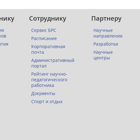
нику
Сотруднику
Партнеру
ия
Сервис БРС
Научные
ков
направления
Расписание
ятия
Разработки
Корпоративная
почта
Научные
центры
Административный
портал
Рейтинг научно-
педагогического
работника
Документы
Спорт и отдых