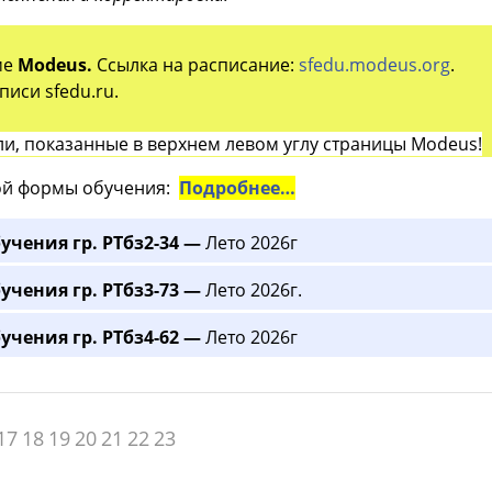
ме
Modeus.
Ссылка на расписание:
sfedu.modeus.org
.
иси sfedu.ru.
и, показанные в верхнем левом углу страницы Modeus!
й формы обучения:
Подробнее…
учения гр. РТбз2-34 —
Лето 2026г
учения гр. РТбз3-73 —
Лето 2026г.
учения гр. РТбз4-62 —
Лето 2026г
17
18
19
20
21
22
23