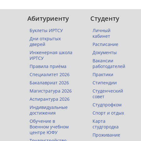
Абитуриенту
Студенту
Буклеты ИРТСУ
Личный
кабинет
Дни открытых
дверей
Расписание
Инженерная школа
Документы
ИРТСУ
Вакансии
Правила приёма
работодателей
Специалитет 2026
Практики
Бакалавриат 2026
Стипендии
Магистратура 2026
Студенческий
совет
Аспирантура 2026
Студпрофком
Индивидуальные
достижения
Спорт и отдых
Обучение в
Карта
Военном учебном
студгородка
центре ЮФУ
Проживание
Трудоустройство