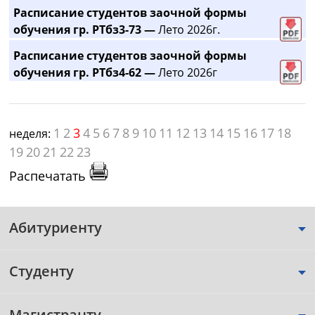
Расписание студентов заочной формы
обучения гр. РТбз3-73 —
Лето 2026г.
Расписание студентов заочной формы
обучения гр. РТбз4-62 —
Лето 2026г
1
2
3
4
5
6
7
8
9
10
11
12
13
14
15
16
17
18
неделя:
19
20
21
22
23
Распечатать
Абитуриенту
Студенту
Магистранту