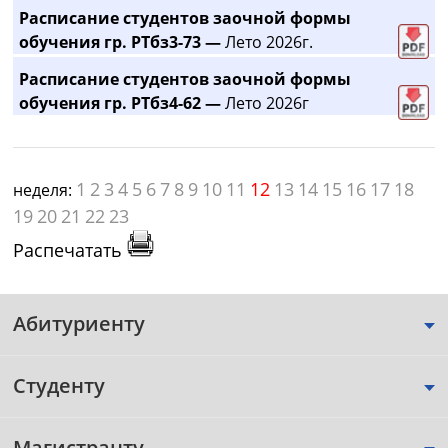
Расписание студентов заочной формы
обучения гр. РТбз3-73 —
Лето 2026г.
Расписание студентов заочной формы
обучения гр. РТбз4-62 —
Лето 2026г
1
2
3
4
5
6
7
8
9
10
11
12
13
14
15
16
17
18
неделя:
19
20
21
22
23
Распечатать
Абитуриенту
Студенту
Магистранту