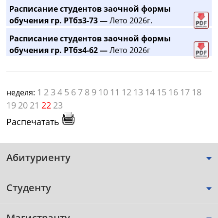
Расписание студентов заочной формы
обучения гр. РТбз3-73 —
Лето 2026г.
Расписание студентов заочной формы
обучения гр. РТбз4-62 —
Лето 2026г
1
2
3
4
5
6
7
8
9
10
11
12
13
14
15
16
17
18
неделя:
19
20
21
22
23
Распечатать
Абитуриенту
Студенту
Магистранту