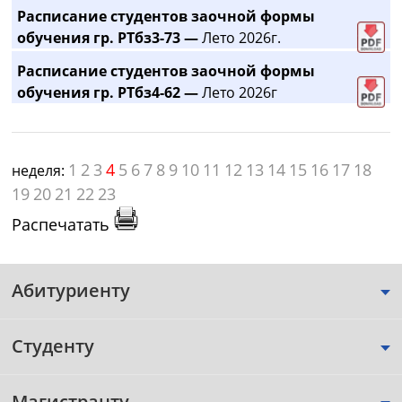
Расписание студентов заочной формы
обучения гр. РТбз3-73 —
Лето 2026г.
Расписание студентов заочной формы
обучения гр. РТбз4-62 —
Лето 2026г
1
2
3
4
5
6
7
8
9
10
11
12
13
14
15
16
17
18
неделя:
19
20
21
22
23
Распечатать
Абитуриенту
Студенту
Магистранту