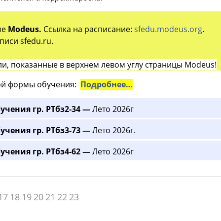
ме
Modeus.
Ссылка на расписание:
sfedu.modeus.org
.
иси sfedu.ru.
и, показанные в верхнем левом углу страницы Modeus!
й формы обучения:
Подробнее…
учения гр. РТбз2-34 —
Лето 2026г
учения гр. РТбз3-73 —
Лето 2026г.
учения гр. РТбз4-62 —
Лето 2026г
17
18
19
20
21
22
23