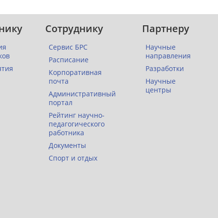
нику
Сотруднику
Партнеру
ия
Сервис БРС
Научные
ков
направления
Расписание
ятия
Разработки
Корпоративная
почта
Научные
центры
Административный
портал
Рейтинг научно-
педагогического
работника
Документы
Спорт и отдых