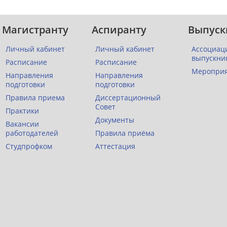
Магистранту
Аспиранту
Выпуск
Личный кабинет
Личный кабинет
Ассоциац
выпускни
Расписание
Расписание
Меропри
Направления
Направления
подготовки
подготовки
Правила приема
Диссертационный
Совет
Практики
Документы
Вакансии
работодателей
Правила приёма
Студпрофком
Аттестация