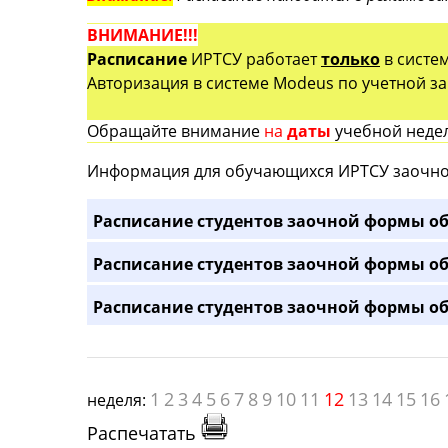
ВНИМАНИЕ!!!
Расписание
ИРТСУ работает
только
в систе
Авторизация в системе Modeus по учетной зап
Обращайте внимание
на
даты
учебной недел
Информация для обучающихся ИРТСУ заочно
Расписание студентов заочной формы об
Расписание студентов заочной формы об
Расписание студентов заочной формы об
1
2
3
4
5
6
7
8
9
10
11
12
13
14
15
16
неделя:
Распечатать