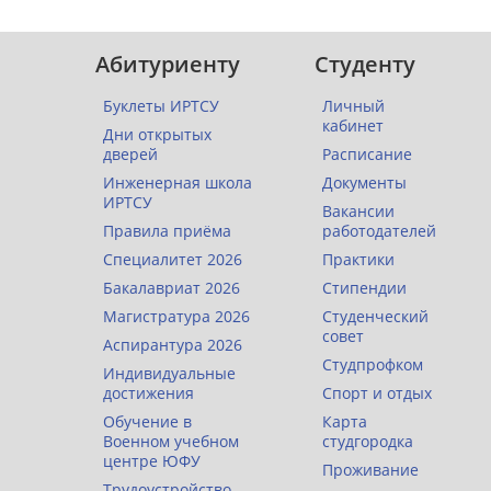
Абитуриенту
Студенту
Буклеты ИРТСУ
Личный
кабинет
Дни открытых
дверей
Расписание
Инженерная школа
Документы
ИРТСУ
Вакансии
Правила приёма
работодателей
Специалитет 2026
Практики
Бакалавриат 2026
Стипендии
Магистратура 2026
Студенческий
совет
Аспирантура 2026
Студпрофком
Индивидуальные
достижения
Спорт и отдых
Обучение в
Карта
Военном учебном
студгородка
центре ЮФУ
Проживание
Трудоустройство