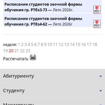
Расписание студентов заочной формы
обучения гр. РТбз3-73 —
Лето 2026г.
Расписание студентов заочной формы
обучения гр. РТбз4-62 —
Лето 2026г
1
2
3
4
5
6
7
8
9
10
11
12
13
14
15
16
17
18
неделя:
19
20
21
22
23
Распечатать
Абитуриенту
Студенту
Магистранту