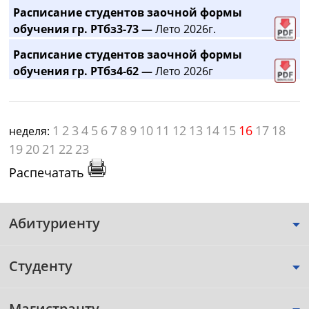
Расписание студентов заочной формы
обучения гр. РТбз3-73 —
Лето 2026г.
Расписание студентов заочной формы
обучения гр. РТбз4-62 —
Лето 2026г
1
2
3
4
5
6
7
8
9
10
11
12
13
14
15
16
17
18
неделя:
19
20
21
22
23
Распечатать
Абитуриенту
Студенту
Магистранту