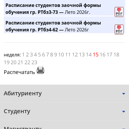
Расписание студентов заочной формы
обучения гр. РТбз3-73 —
Лето 2026г.
Расписание студентов заочной формы
обучения гр. РТбз4-62 —
Лето 2026г
1
2
3
4
5
6
7
8
9
10
11
12
13
14
15
16
17
18
неделя:
19
20
21
22
23
Распечатать
Абитуриенту
Студенту
Магистранту