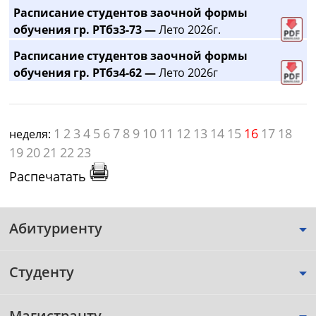
Расписание студентов заочной формы
обучения гр. РТбз3-73 —
Лето 2026г.
Расписание студентов заочной формы
обучения гр. РТбз4-62 —
Лето 2026г
1
2
3
4
5
6
7
8
9
10
11
12
13
14
15
16
17
18
неделя:
19
20
21
22
23
Распечатать
Абитуриенту
Студенту
Магистранту