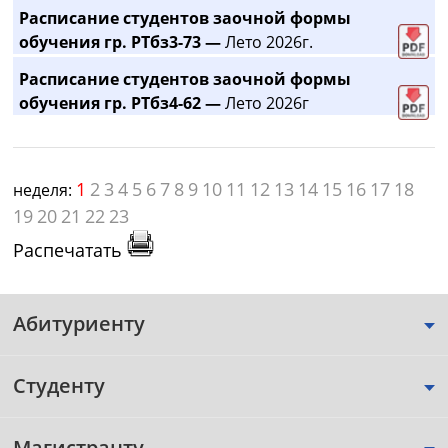
Расписание студентов заочной формы
обучения гр. РТбз3-73 —
Лето 2026г.
Расписание студентов заочной формы
обучения гр. РТбз4-62 —
Лето 2026г
1
2
3
4
5
6
7
8
9
10
11
12
13
14
15
16
17
18
неделя:
19
20
21
22
23
Распечатать
Абитуриенту
Студенту
Магистранту