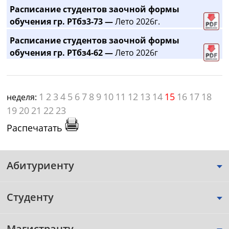
Расписание студентов заочной формы
обучения гр. РТбз3-73 —
Лето 2026г.
Расписание студентов заочной формы
обучения гр. РТбз4-62 —
Лето 2026г
1
2
3
4
5
6
7
8
9
10
11
12
13
14
15
16
17
18
неделя:
19
20
21
22
23
Распечатать
Абитуриенту
Студенту
Магистранту