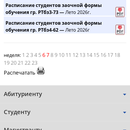
Расписание студентов заочной формы
обучения гр. РТбз3-73 —
Лето 2026г.
Расписание студентов заочной формы
обучения гр. РТбз4-62 —
Лето 2026г
1
2
3
4
5
6
7
8
9
10
11
12
13
14
15
16
17
18
неделя:
19
20
21
22
23
Распечатать
Абитуриенту
Студенту
Магистранту