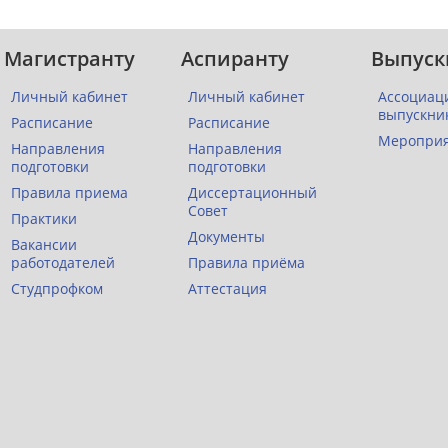
Магистранту
Аспиранту
Выпуск
Личный кабинет
Личный кабинет
Ассоциац
выпускни
Расписание
Расписание
Меропри
Направления
Направления
подготовки
подготовки
Правила приема
Диссертационный
Совет
Практики
Документы
Вакансии
работодателей
Правила приёма
Студпрофком
Аттестация