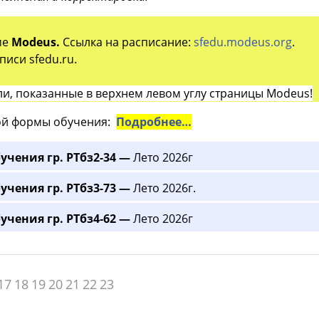
ме
Modeus.
Ссылка на расписание:
sfedu.modeus.org
.
иси sfedu.ru.
и, показанные в верхнем левом углу страницы Modeus!
й формы обучения:
Подробнее…
учения гр. РТбз2-34 —
Лето 2026г
учения гр. РТбз3-73 —
Лето 2026г.
учения гр. РТбз4-62 —
Лето 2026г
17
18
19
20
21
22
23