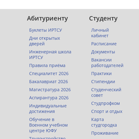
Абитуриенту
Студенту
Буклеты ИРТСУ
Личный
кабинет
Дни открытых
дверей
Расписание
Инженерная школа
Документы
ИРТСУ
Вакансии
Правила приёма
работодателей
Специалитет 2026
Практики
Бакалавриат 2026
Стипендии
Магистратура 2026
Студенческий
совет
Аспирантура 2026
Студпрофком
Индивидуальные
достижения
Спорт и отдых
Обучение в
Карта
Военном учебном
студгородка
центре ЮФУ
Проживание
Трудоустройство