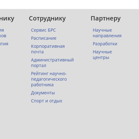
нику
Сотруднику
Партнеру
ия
Сервис БРС
Научные
ков
направления
Расписание
ятия
Разработки
Корпоративная
почта
Научные
центры
Административный
портал
Рейтинг научно-
педагогического
работника
Документы
Спорт и отдых