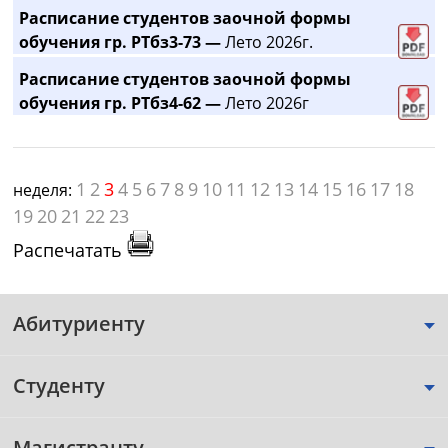
Расписание студентов заочной формы
обучения гр. РТбз3-73 —
Лето 2026г.
Расписание студентов заочной формы
обучения гр. РТбз4-62 —
Лето 2026г
1
2
3
4
5
6
7
8
9
10
11
12
13
14
15
16
17
18
неделя:
19
20
21
22
23
Распечатать
Абитуриенту
Студенту
Магистранту