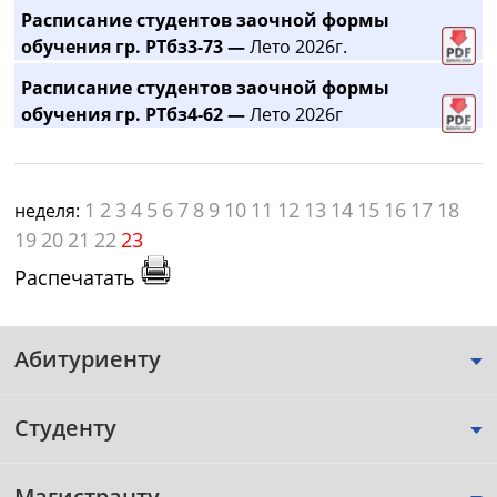
Расписание студентов заочной формы
обучения гр. РТбз3-73 —
Лето 2026г.
Расписание студентов заочной формы
обучения гр. РТбз4-62 —
Лето 2026г
1
2
3
4
5
6
7
8
9
10
11
12
13
14
15
16
17
18
неделя:
19
20
21
22
23
Распечатать
Абитуриенту
Студенту
Магистранту