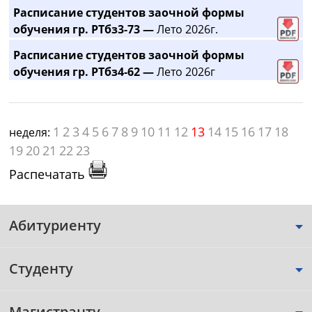
Расписание студентов заочной формы
обучения гр. РТбз3-73 —
Лето 2026г.
Расписание студентов заочной формы
обучения гр. РТбз4-62 —
Лето 2026г
1
2
3
4
5
6
7
8
9
10
11
12
13
14
15
16
17
18
неделя:
19
20
21
22
23
Распечатать
Абитуриенту
Студенту
Магистранту