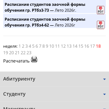
Расписание студентов заочной формы
обучения гр. РТбз3-73 —
Лето 2026г.
Расписание студентов заочной формы
обучения гр. РТбз4-62 —
Лето 2026г
1
2
3
4
5
6
7
8
9
10
11
12
13
14
15
16
17
18
неделя:
19
20
21
22
23
Распечатать
Абитуриенту
Студенту
Магистранту