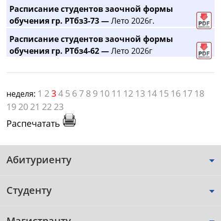
Расписание студентов заочной формы
обучения гр. РТбз3-73 —
Лето 2026г.
Расписание студентов заочной формы
обучения гр. РТбз4-62 —
Лето 2026г
1
2
3
4
5
6
7
8
9
10
11
12
13
14
15
16
17
18
неделя:
19
20
21
22
23
Распечатать
Абитуриенту
Студенту
Магистранту