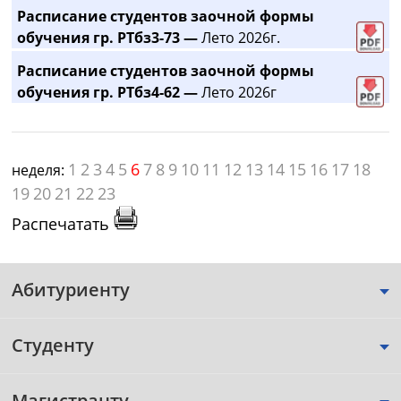
Расписание студентов заочной формы
обучения гр. РТбз3-73 —
Лето 2026г.
Расписание студентов заочной формы
обучения гр. РТбз4-62 —
Лето 2026г
1
2
3
4
5
6
7
8
9
10
11
12
13
14
15
16
17
18
неделя:
19
20
21
22
23
Распечатать
Абитуриенту
Студенту
Магистранту