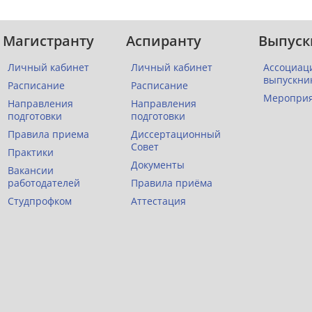
Магистранту
Аспиранту
Выпуск
Личный кабинет
Личный кабинет
Ассоциац
выпускни
Расписание
Расписание
Меропри
Направления
Направления
подготовки
подготовки
Правила приема
Диссертационный
Совет
Практики
Документы
Вакансии
работодателей
Правила приёма
Студпрофком
Аттестация