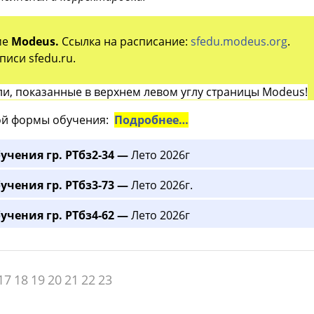
ме
Modeus.
Ссылка на расписание:
sfedu.modeus.org
.
иси sfedu.ru.
и, показанные в верхнем левом углу страницы Modeus!
й формы обучения:
Подробнее…
учения гр. РТбз2-34 —
Лето 2026г
учения гр. РТбз3-73 —
Лето 2026г.
учения гр. РТбз4-62 —
Лето 2026г
17
18
19
20
21
22
23