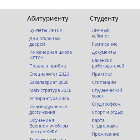
Абитуриенту
Студенту
Буклеты ИРТСУ
Личный
кабинет
Дни открытых
дверей
Расписание
Инженерная школа
Документы
ИРТСУ
Вакансии
Правила приёма
работодателей
Специалитет 2026
Практики
Бакалавриат 2026
Стипендии
Магистратура 2026
Студенческий
совет
Аспирантура 2026
Студпрофком
Индивидуальные
достижения
Спорт и отдых
Обучение в
Карта
Военном учебном
студгородка
центре ЮФУ
Проживание
Трудоустройство