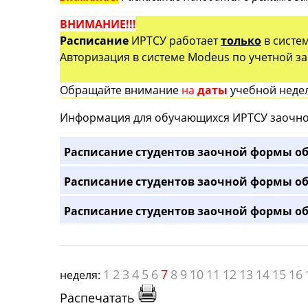
ВНИМАНИЕ!!!
Расписание
ИРТСУ работает
только
в систе
Авторизация в системе Modeus по учетной зап
Обращайте внимание
на
даты
учебной недел
Информация для обучающихся ИРТСУ заочно
Расписание студентов заочной формы об
Расписание студентов заочной формы об
Расписание студентов заочной формы об
1
2
3
4
5
6
7
8
9
10
11
12
13
14
15
16
неделя:
Распечатать