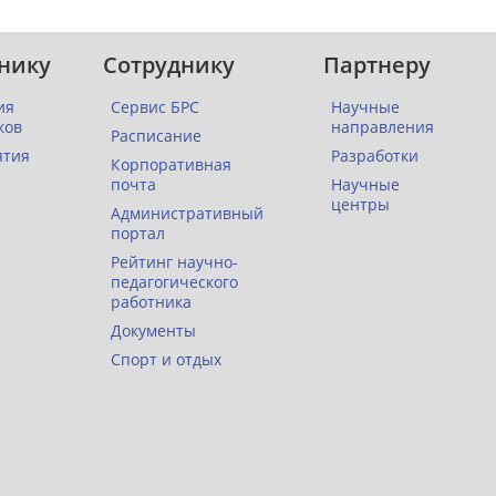
нику
Сотруднику
Партнеру
ия
Сервис БРС
Научные
ков
направления
Расписание
ятия
Разработки
Корпоративная
почта
Научные
центры
Административный
портал
Рейтинг научно-
педагогического
работника
Документы
Спорт и отдых