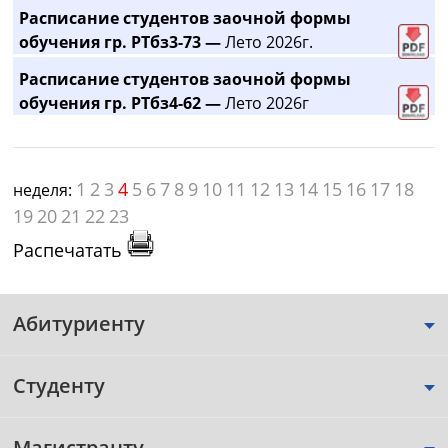
Расписание студентов заочной формы
обучения гр. РТбз3-73 —
Лето 2026г.
Расписание студентов заочной формы
обучения гр. РТбз4-62 —
Лето 2026г
1
2
3
4
5
6
7
8
9
10
11
12
13
14
15
16
17
18
неделя:
19
20
21
22
23
Распечатать
Абитуриенту
Студенту
Магистранту