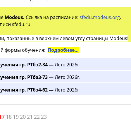
ме
Modeus.
Ссылка на расписание:
sfedu.modeus.org
.
иси sfedu.ru.
и, показанные в верхнем левом углу страницы Modeus!
й формы обучения:
Подробнее…
учения гр. РТбз2-34 —
Лето 2026г
учения гр. РТбз3-73 —
Лето 2026г.
учения гр. РТбз4-62 —
Лето 2026г
17
18
19
20
21
22
23