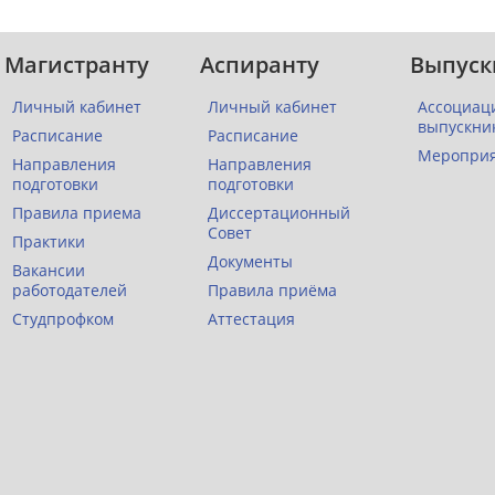
Магистранту
Аспиранту
Выпуск
Личный кабинет
Личный кабинет
Ассоциац
выпускни
Расписание
Расписание
Меропри
Направления
Направления
подготовки
подготовки
Правила приема
Диссертационный
Совет
Практики
Документы
Вакансии
работодателей
Правила приёма
Студпрофком
Аттестация