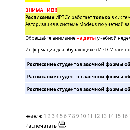
ВНИМАНИЕ!!!
Расписание
ИРТСУ работает
только
в систе
Авторизация в системе Modeus по учетной зап
Обращайте внимание
на
даты
учебной недел
Информация для обучающихся ИРТСУ заочно
Расписание студентов заочной формы об
Расписание студентов заочной формы об
Расписание студентов заочной формы об
1
2
3
4
5
6
7
8
9
10
11
12
13
14
15
16
неделя:
Распечатать