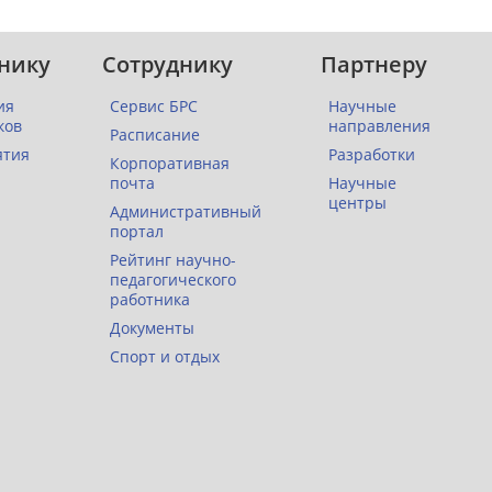
нику
Сотруднику
Партнеру
ия
Сервис БРС
Научные
ков
направления
Расписание
ятия
Разработки
Корпоративная
почта
Научные
центры
Административный
портал
Рейтинг научно-
педагогического
работника
Документы
Спорт и отдых