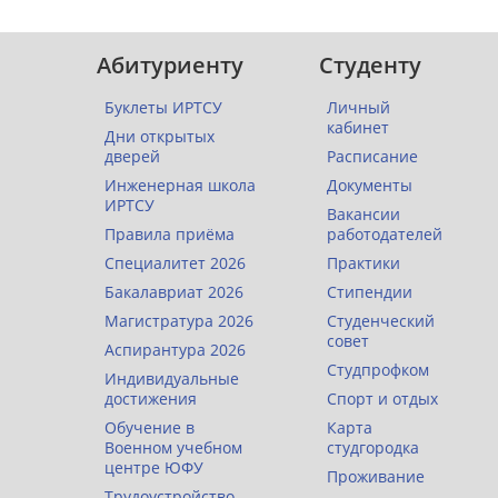
Абитуриенту
Студенту
Буклеты ИРТСУ
Личный
кабинет
Дни открытых
дверей
Расписание
Инженерная школа
Документы
ИРТСУ
Вакансии
Правила приёма
работодателей
Специалитет 2026
Практики
Бакалавриат 2026
Стипендии
Магистратура 2026
Студенческий
совет
Аспирантура 2026
Студпрофком
Индивидуальные
достижения
Спорт и отдых
Обучение в
Карта
Военном учебном
студгородка
центре ЮФУ
Проживание
Трудоустройство