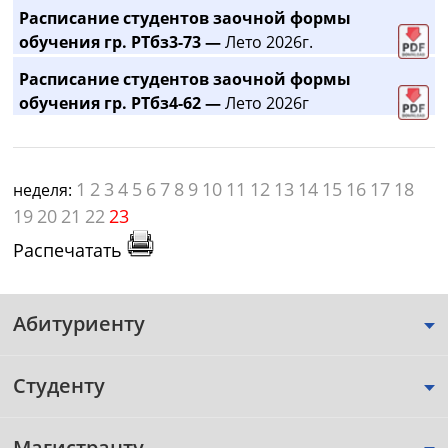
Расписание студентов заочной формы
обучения гр. РТбз3-73 —
Лето 2026г.
Расписание студентов заочной формы
обучения гр. РТбз4-62 —
Лето 2026г
1
2
3
4
5
6
7
8
9
10
11
12
13
14
15
16
17
18
неделя:
19
20
21
22
23
Распечатать
Абитуриенту
Студенту
Магистранту