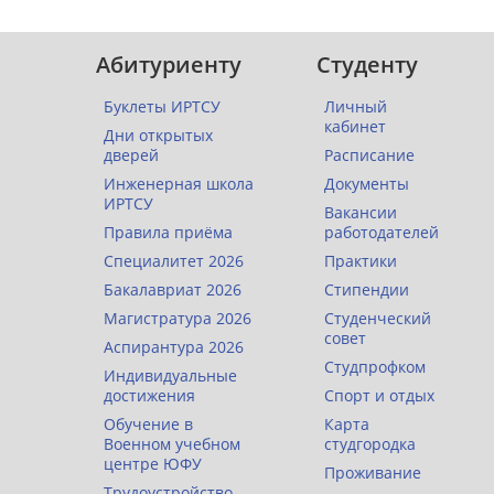
Абитуриенту
Студенту
Буклеты ИРТСУ
Личный
кабинет
Дни открытых
дверей
Расписание
Инженерная школа
Документы
ИРТСУ
Вакансии
Правила приёма
работодателей
Специалитет 2026
Практики
Бакалавриат 2026
Стипендии
Магистратура 2026
Студенческий
совет
Аспирантура 2026
Студпрофком
Индивидуальные
достижения
Спорт и отдых
Обучение в
Карта
Военном учебном
студгородка
центре ЮФУ
Проживание
Трудоустройство