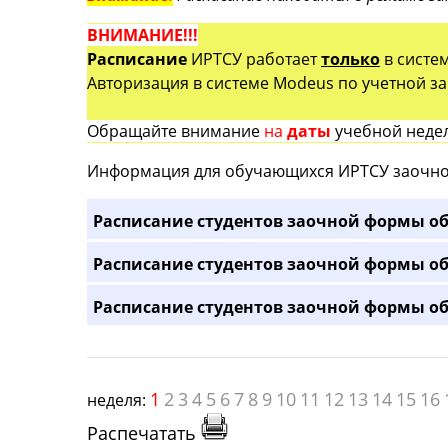
ВНИМАНИЕ!!!
Расписание
ИРТСУ работает
только
в систе
Авторизация в системе Modeus по учетной зап
Обращайте внимание
на
даты
учебной недел
Информация для обучающихся ИРТСУ заочно
Расписание студентов заочной формы об
Расписание студентов заочной формы об
Расписание студентов заочной формы об
1
2
3
4
5
6
7
8
9
10
11
12
13
14
15
16
неделя:
Распечатать