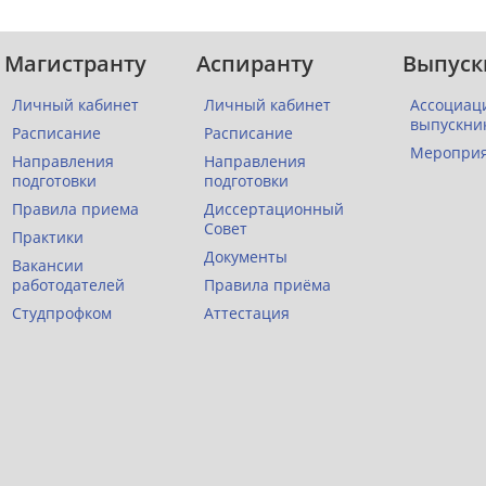
Магистранту
Аспиранту
Выпуск
Личный кабинет
Личный кабинет
Ассоциац
выпускни
Расписание
Расписание
Меропри
Направления
Направления
подготовки
подготовки
Правила приема
Диссертационный
Совет
Практики
Документы
Вакансии
работодателей
Правила приёма
Студпрофком
Аттестация