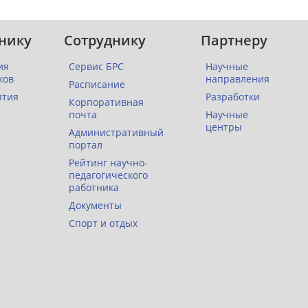
нику
Сотруднику
Партнеру
ия
Сервис БРС
Научные
ков
направления
Расписание
ятия
Разработки
Корпоративная
почта
Научные
центры
Административный
портал
Рейтинг научно-
педагогического
работника
Документы
Спорт и отдых