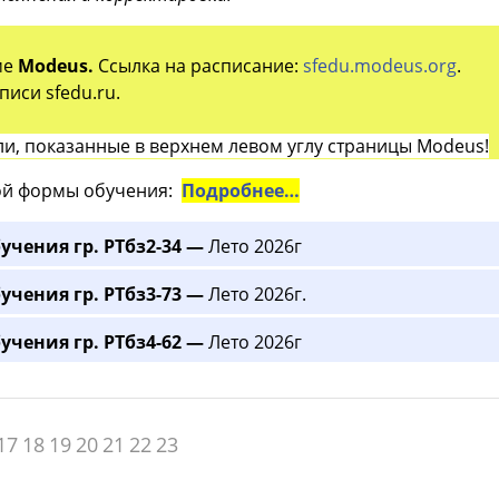
ме
Modeus.
Ссылка на расписание:
sfedu.modeus.org
.
иси sfedu.ru.
и, показанные в верхнем левом углу страницы Modeus!
й формы обучения:
Подробнее…
учения гр. РТбз2-34 —
Лето 2026г
учения гр. РТбз3-73 —
Лето 2026г.
учения гр. РТбз4-62 —
Лето 2026г
17
18
19
20
21
22
23