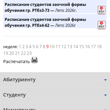
Расписание студентов заочной формы
обучения гр. РТбз3-73 —
Лето 2026г.
Расписание студентов заочной формы
обучения гр. РТбз4-62 —
Лето 2026г
1
2
3
4
5
6
7
8
9
10
11
12
13
14
15
16
17
18
неделя:
19
20
21
22
23
Распечатать
Абитуриенту
Студенту
Магистранту