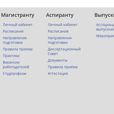
Магистранту
Аспиранту
Выпуск
Личный кабинет
Личный кабинет
Ассоциац
выпускни
Расписание
Расписание
Меропри
Направления
Направления
подготовки
подготовки
Правила приема
Диссертационный
Совет
Практики
Документы
Вакансии
работодателей
Правила приёма
Студпрофком
Аттестация