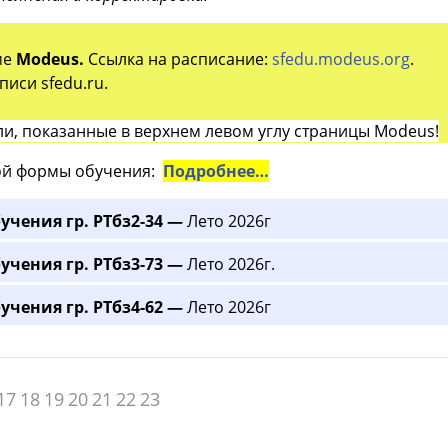
ме
Modeus.
Ссылка на расписание:
sfedu.modeus.org
.
иси sfedu.ru.
и, показанные в верхнем левом углу страницы Modeus!
й формы обучения:
Подробнее…
учения гр. РТбз2-34 —
Лето 2026г
учения гр. РТбз3-73 —
Лето 2026г.
учения гр. РТбз4-62 —
Лето 2026г
17
18
19
20
21
22
23