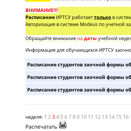
ВНИМАНИЕ!!!
Расписание
ИРТСУ работает
только
в систе
Авторизация в системе Modeus по учетной зап
Обращайте внимание
на
даты
учебной недел
Информация для обучающихся ИРТСУ заочно
Расписание студентов заочной формы об
Расписание студентов заочной формы об
Расписание студентов заочной формы об
1
2
3
4
5
6
7
8
9
10
11
12
13
14
15
16
неделя:
Распечатать