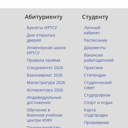
Абитуриенту
Студенту
Буклеты ИРТСУ
Личный
кабинет
Дни открытых
дверей
Расписание
Инженерная школа
Документы
ИРТСУ
Вакансии
Правила приёма
работодателей
Специалитет 2026
Практики
Бакалавриат 2026
Стипендии
Магистратура 2026
Студенческий
совет
Аспирантура 2026
Студпрофком
Индивидуальные
достижения
Спорт и отдых
Обучение в
Карта
Военном учебном
студгородка
центре ЮФУ
Проживание
Трудоустройство