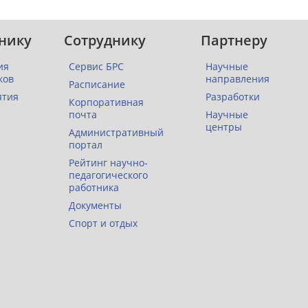
нику
Сотруднику
Партнеру
ия
Сервис БРС
Научные
ков
направления
Расписание
ятия
Разработки
Корпоративная
почта
Научные
центры
Административный
портал
Рейтинг научно-
педагогического
работника
Документы
Спорт и отдых