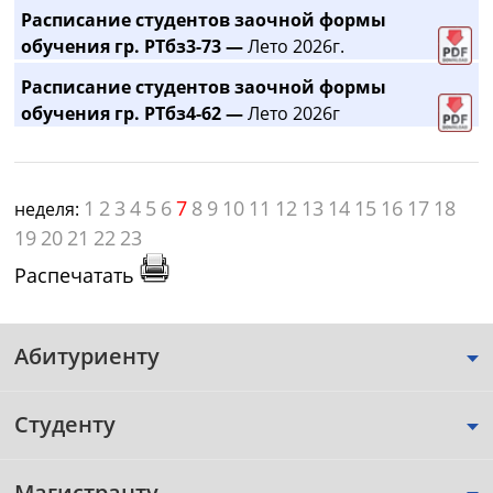
Расписание студентов заочной формы
обучения гр. РТбз3-73 —
Лето 2026г.
Расписание студентов заочной формы
обучения гр. РТбз4-62 —
Лето 2026г
1
2
3
4
5
6
7
8
9
10
11
12
13
14
15
16
17
18
неделя:
19
20
21
22
23
Распечатать
Абитуриенту
Студенту
Магистранту