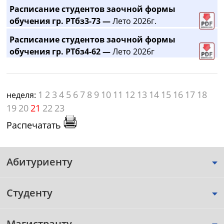
Расписание студентов заочной формы
обучения гр. РТбз3-73 —
Лето 2026г.
Расписание студентов заочной формы
обучения гр. РТбз4-62 —
Лето 2026г
1
2
3
4
5
6
7
8
9
10
11
12
13
14
15
16
17
18
неделя:
19
20
21
22
23
Распечатать
Абитуриенту
Студенту
Магистранту