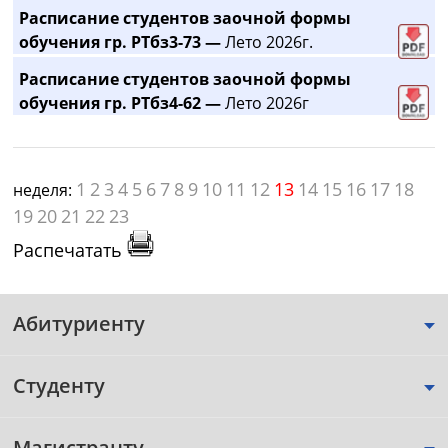
Расписание студентов заочной формы
обучения гр. РТбз3-73 —
Лето 2026г.
Расписание студентов заочной формы
обучения гр. РТбз4-62 —
Лето 2026г
1
2
3
4
5
6
7
8
9
10
11
12
13
14
15
16
17
18
неделя:
19
20
21
22
23
Распечатать
Абитуриенту
Студенту
Магистранту