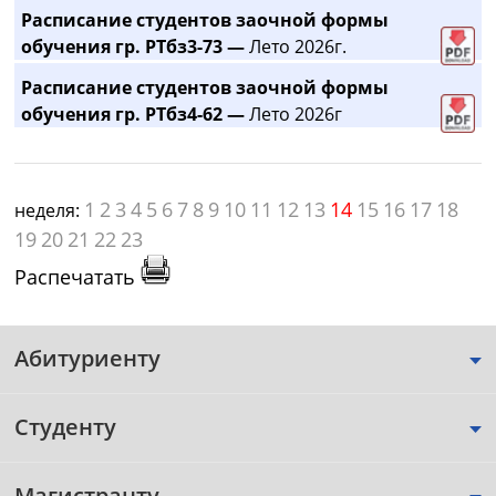
Расписание студентов заочной формы
обучения гр. РТбз3-73 —
Лето 2026г.
Расписание студентов заочной формы
обучения гр. РТбз4-62 —
Лето 2026г
1
2
3
4
5
6
7
8
9
10
11
12
13
14
15
16
17
18
неделя:
19
20
21
22
23
Распечатать
Абитуриенту
Студенту
Магистранту