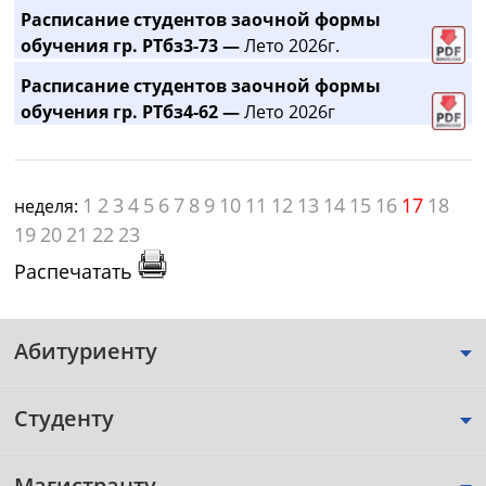
Расписание студентов заочной формы
обучения гр. РТбз3-73 —
Лето 2026г.
Расписание студентов заочной формы
обучения гр. РТбз4-62 —
Лето 2026г
1
2
3
4
5
6
7
8
9
10
11
12
13
14
15
16
17
18
неделя:
19
20
21
22
23
Распечатать
Абитуриенту
Студенту
Магистранту