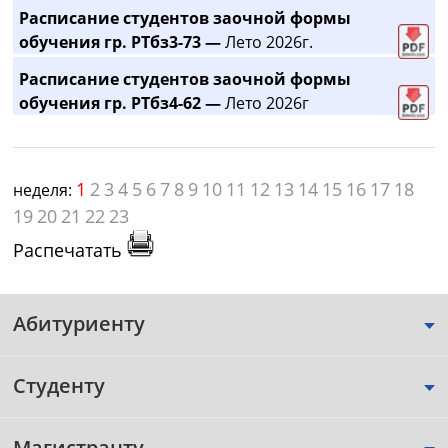
Расписание студентов заочной формы
обучения гр. РТбз3-73 —
Лето 2026г.
Расписание студентов заочной формы
обучения гр. РТбз4-62 —
Лето 2026г
1
2
3
4
5
6
7
8
9
10
11
12
13
14
15
16
17
18
неделя:
19
20
21
22
23
Распечатать
Абитуриенту
Студенту
Магистранту