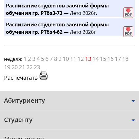
Расписание студентов заочной формы
обучения гр. РТбз3-73 —
Лето 2026г.
Расписание студентов заочной формы
обучения гр. РТбз4-62 —
Лето 2026г
1
2
3
4
5
6
7
8
9
10
11
12
13
14
15
16
17
18
неделя:
19
20
21
22
23
Распечатать
Абитуриенту
Студенту
Магистранту