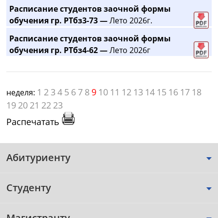
Расписание студентов заочной формы
обучения гр. РТбз3-73 —
Лето 2026г.
Расписание студентов заочной формы
обучения гр. РТбз4-62 —
Лето 2026г
1
2
3
4
5
6
7
8
9
10
11
12
13
14
15
16
17
18
неделя:
19
20
21
22
23
Распечатать
Абитуриенту
Студенту
Магистранту