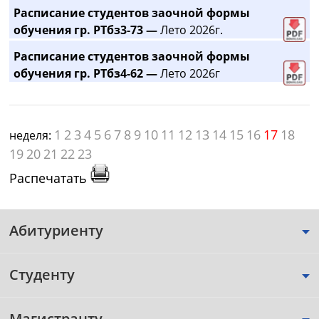
Расписание студентов заочной формы
обучения гр. РТбз3-73 —
Лето 2026г.
Расписание студентов заочной формы
обучения гр. РТбз4-62 —
Лето 2026г
1
2
3
4
5
6
7
8
9
10
11
12
13
14
15
16
17
18
неделя:
19
20
21
22
23
Распечатать
Абитуриенту
Студенту
Магистранту