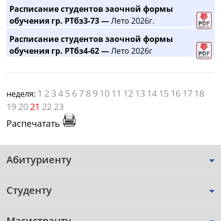
Расписание студентов заочной формы
обучения гр. РТбз3-73 —
Лето 2026г.
Расписание студентов заочной формы
обучения гр. РТбз4-62 —
Лето 2026г
1
2
3
4
5
6
7
8
9
10
11
12
13
14
15
16
17
18
неделя:
19
20
21
22
23
Распечатать
Абитуриенту
Студенту
Магистранту