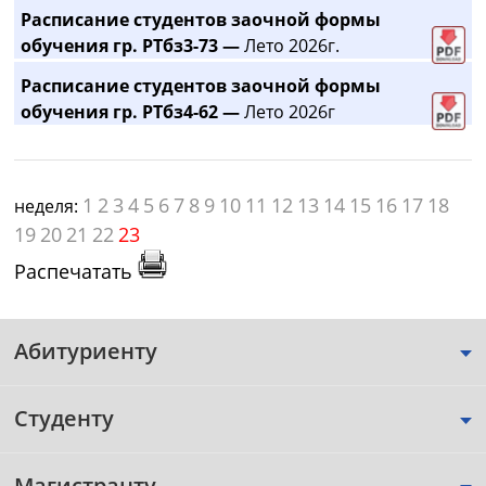
Расписание студентов заочной формы
обучения гр. РТбз3-73 —
Лето 2026г.
Расписание студентов заочной формы
обучения гр. РТбз4-62 —
Лето 2026г
1
2
3
4
5
6
7
8
9
10
11
12
13
14
15
16
17
18
неделя:
19
20
21
22
23
Распечатать
Абитуриенту
Студенту
Магистранту