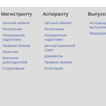
Магистранту
Аспиранту
Выпуск
Личный кабинет
Личный кабинет
Ассоциац
выпускни
Расписание
Расписание
Меропри
Направления
Направления
подготовки
подготовки
Правила приема
Диссертационный
Совет
Практики
Документы
Вакансии
работодателей
Правила приёма
Студпрофком
Аттестация