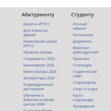
Абитуриенту
Студенту
Буклеты ИРТСУ
Личный
кабинет
Дни открытых
дверей
Расписание
Инженерная школа
Документы
ИРТСУ
Вакансии
Правила приёма
работодателей
Специалитет 2026
Практики
Бакалавриат 2026
Стипендии
Магистратура 2026
Студенческий
совет
Аспирантура 2026
Студпрофком
Индивидуальные
достижения
Спорт и отдых
Обучение в
Карта
Военном учебном
студгородка
центре ЮФУ
Проживание
Трудоустройство