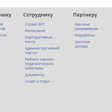
нику
Сотруднику
Партнеру
ия
Сервис БРС
Научные
ков
направления
Расписание
ятия
Разработки
Корпоративная
почта
Научные
центры
Административный
портал
Рейтинг научно-
педагогического
работника
Документы
Спорт и отдых