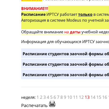
ВНИМАНИЕ!!!
Расписание
ИРТСУ работает
только
в систе
Авторизация в системе Modeus по учетной зап
Обращайте внимание
на
даты
учебной недел
Информация для обучающихся ИРТСУ заочно
Расписание студентов заочной формы об
Расписание студентов заочной формы об
Расписание студентов заочной формы об
1
2
3
4
5
6
7
8
9
10
11
12
13
14
15
16
неделя:
Распечатать