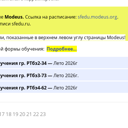
ме
Modeus.
Ссылка на расписание:
sfedu.modeus.org
.
иси sfedu.ru.
и, показанные в верхнем левом углу страницы Modeus!
й формы обучения:
Подробнее…
учения гр. РТбз2-34 —
Лето 2026г
учения гр. РТбз3-73 —
Лето 2026г.
учения гр. РТбз4-62 —
Лето 2026г
17
18
19
20
21
22
23