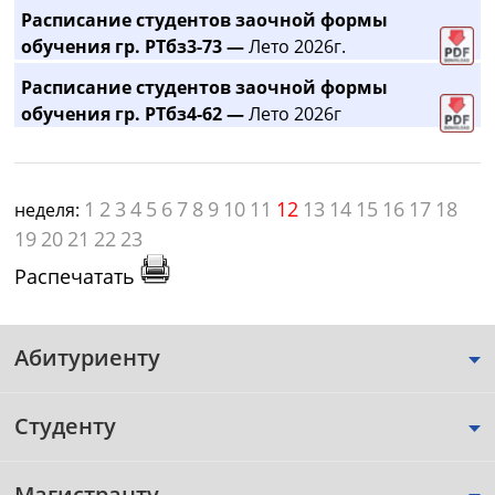
Расписание студентов заочной формы
обучения гр. РТбз3-73 —
Лето 2026г.
Расписание студентов заочной формы
обучения гр. РТбз4-62 —
Лето 2026г
1
2
3
4
5
6
7
8
9
10
11
12
13
14
15
16
17
18
неделя:
19
20
21
22
23
Распечатать
Абитуриенту
Студенту
Магистранту