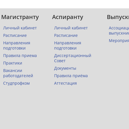
Магистранту
Аспиранту
Выпуск
Личный кабинет
Личный кабинет
Ассоциац
выпускни
Расписание
Расписание
Меропри
Направления
Направления
подготовки
подготовки
Правила приема
Диссертационный
Совет
Практики
Документы
Вакансии
работодателей
Правила приёма
Студпрофком
Аттестация