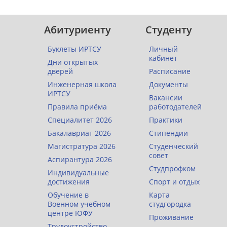
Абитуриенту
Студенту
Буклеты ИРТСУ
Личный
кабинет
Дни открытых
дверей
Расписание
Инженерная школа
Документы
ИРТСУ
Вакансии
Правила приёма
работодателей
Специалитет 2026
Практики
Бакалавриат 2026
Стипендии
Магистратура 2026
Студенческий
совет
Аспирантура 2026
Студпрофком
Индивидуальные
достижения
Спорт и отдых
Обучение в
Карта
Военном учебном
студгородка
центре ЮФУ
Проживание
Трудоустройство