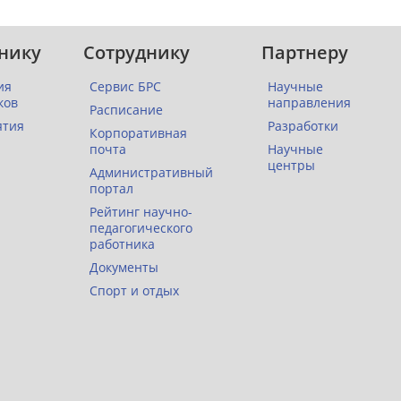
нику
Сотруднику
Партнеру
ия
Сервис БРС
Научные
ков
направления
Расписание
ятия
Разработки
Корпоративная
почта
Научные
центры
Административный
портал
Рейтинг научно-
педагогического
работника
Документы
Спорт и отдых