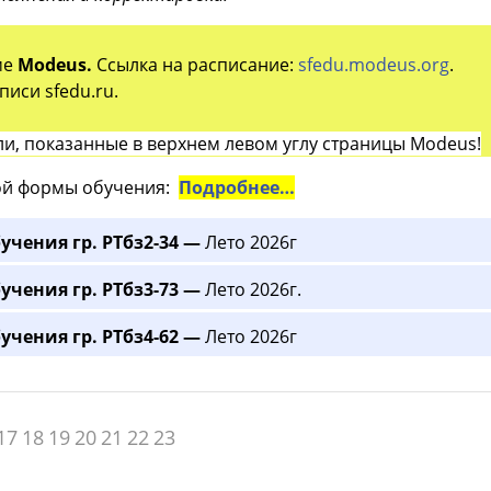
ме
Modeus.
Ссылка на расписание:
sfedu.modeus.org
.
иси sfedu.ru.
и, показанные в верхнем левом углу страницы Modeus!
й формы обучения:
Подробнее…
учения гр. РТбз2-34 —
Лето 2026г
учения гр. РТбз3-73 —
Лето 2026г.
учения гр. РТбз4-62 —
Лето 2026г
17
18
19
20
21
22
23