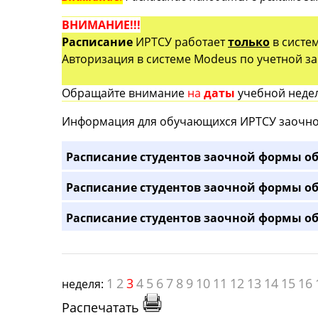
ВНИМАНИЕ!!!
Расписание
ИРТСУ работает
только
в систе
Авторизация в системе Modeus по учетной зап
Обращайте внимание
на
даты
учебной недел
Информация для обучающихся ИРТСУ заочно
Расписание студентов заочной формы об
Расписание студентов заочной формы об
Расписание студентов заочной формы об
1
2
3
4
5
6
7
8
9
10
11
12
13
14
15
16
неделя:
Распечатать