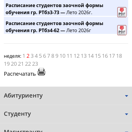
Расписание студентов заочной формы
обучения гр. РТбз3-73 —
Лето 2026г.
Расписание студентов заочной формы
обучения гр. РТбз4-62 —
Лето 2026г
1
2
3
4
5
6
7
8
9
10
11
12
13
14
15
16
17
18
неделя:
19
20
21
22
23
Распечатать
Абитуриенту
Студенту
Магистранту