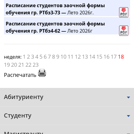
Расписание студентов заочной формы
обучения гр. РТбз3-73 —
Лето 2026г.
Расписание студентов заочной формы
обучения гр. РТбз4-62 —
Лето 2026г
1
2
3
4
5
6
7
8
9
10
11
12
13
14
15
16
17
18
неделя:
19
20
21
22
23
Распечатать
Абитуриенту
Студенту
Магистранту