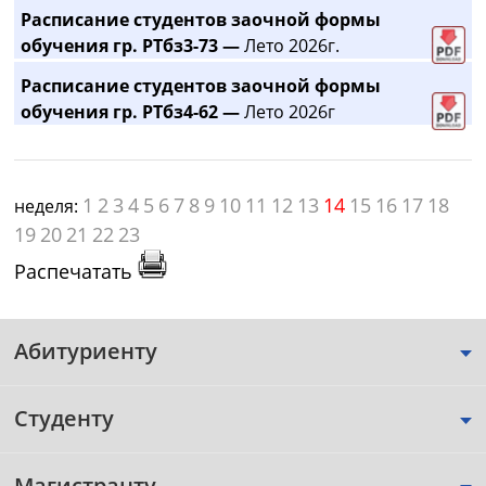
Расписание студентов заочной формы
обучения гр. РТбз3-73 —
Лето 2026г.
Расписание студентов заочной формы
обучения гр. РТбз4-62 —
Лето 2026г
1
2
3
4
5
6
7
8
9
10
11
12
13
14
15
16
17
18
неделя:
19
20
21
22
23
Распечатать
Абитуриенту
Студенту
Магистранту