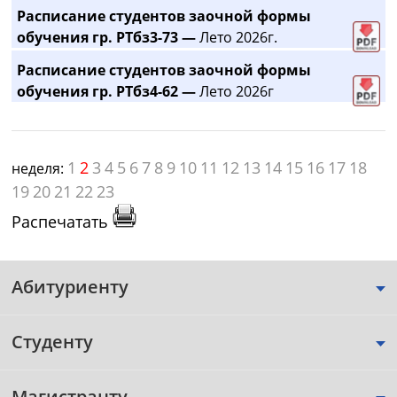
Расписание студентов заочной формы
обучения гр. РТбз3-73 —
Лето 2026г.
Расписание студентов заочной формы
обучения гр. РТбз4-62 —
Лето 2026г
1
2
3
4
5
6
7
8
9
10
11
12
13
14
15
16
17
18
неделя:
19
20
21
22
23
Распечатать
Абитуриенту
Студенту
Магистранту