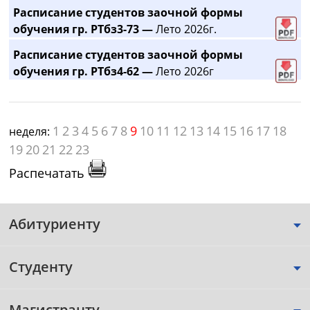
Расписание студентов заочной формы
обучения гр. РТбз3-73 —
Лето 2026г.
Расписание студентов заочной формы
обучения гр. РТбз4-62 —
Лето 2026г
1
2
3
4
5
6
7
8
9
10
11
12
13
14
15
16
17
18
неделя:
19
20
21
22
23
Распечатать
Абитуриенту
Студенту
Магистранту