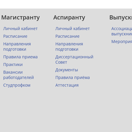
Магистранту
Аспиранту
Выпуск
Личный кабинет
Личный кабинет
Ассоциац
выпускни
Расписание
Расписание
Меропри
Направления
Направления
подготовки
подготовки
Правила приема
Диссертационный
Совет
Практики
Документы
Вакансии
работодателей
Правила приёма
Студпрофком
Аттестация