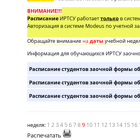
ВНИМАНИЕ!!!
Расписание
ИРТСУ работает
только
в систе
Авторизация в системе Modeus по учетной зап
Обращайте внимание
на
даты
учебной недел
Информация для обучающихся ИРТСУ заочно
Расписание студентов заочной формы об
Расписание студентов заочной формы об
Расписание студентов заочной формы об
1
2
3
4
5
6
7
8
9
10
11
12
13
14
15
16
неделя:
Распечатать