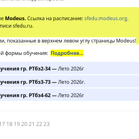
ме
Modeus.
Ссылка на расписание:
sfedu.modeus.org
.
иси sfedu.ru.
и, показанные в верхнем левом углу страницы Modeus!
й формы обучения:
Подробнее…
учения гр. РТбз2-34 —
Лето 2026г
учения гр. РТбз3-73 —
Лето 2026г.
учения гр. РТбз4-62 —
Лето 2026г
17
18
19
20
21
22
23