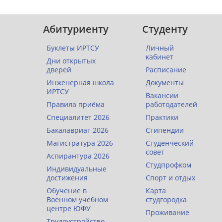
Абитуриенту
Студенту
Буклеты ИРТСУ
Личный
кабинет
Дни открытых
дверей
Расписание
Инженерная школа
Документы
ИРТСУ
Вакансии
Правила приёма
работодателей
Специалитет 2026
Практики
Бакалавриат 2026
Стипендии
Магистратура 2026
Студенческий
совет
Аспирантура 2026
Студпрофком
Индивидуальные
достижения
Спорт и отдых
Обучение в
Карта
Военном учебном
студгородка
центре ЮФУ
Проживание
Трудоустройство