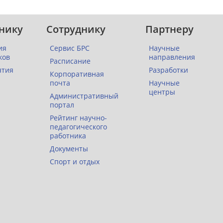
нику
Сотруднику
Партнеру
ия
Сервис БРС
Научные
ков
направления
Расписание
ятия
Разработки
Корпоративная
почта
Научные
центры
Административный
портал
Рейтинг научно-
педагогического
работника
Документы
Спорт и отдых